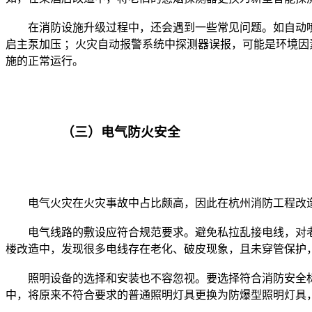
	在消防设施升级过程中，还会遇到一些常见问题。如自动喷水灭火系统中管网不能保压，可能是末端放水阀未关紧或各相关止回阀止不住水，处理时可先将放水阀拧紧，然后放水泄压后
启主泵加压 ；火灾自动报警系统中探测器误报，可能是环境
		（三）电气防火安全

	电气线路的敷设应符合规范要求。避免私拉乱接电线，对老化、破损的电线及时更换。在穿管保护方面，要选择合适的管材，如在易燃易爆场所应采用金属管保护。例如，在某老旧居民
	照明设备的选择和安装也不容忽视。要选择符合消防安全标准的照明灯具，避免使用大功率、发热量大的灯具。在安装时，要确保灯具与周围易燃物保持安全距离。比如，在某仓库改造