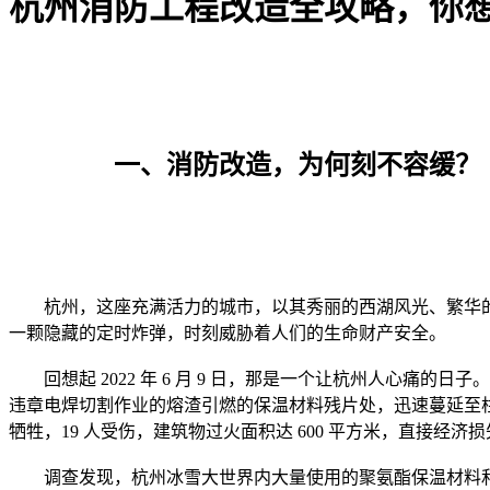
杭州消防工程改造全攻略，你
		一、消防改造，为何刻不容缓？

	杭州，这座充满活力的城市，以其秀丽的西湖风光、繁华的商业氛围和深厚的历史文化底蕴吸引着无数人前来生活、工作和旅游。然而，在城市的快速发展进程中，消防安全问题却如同
	回想起 2022 年 6 月 9 日，那是一个让杭州人心痛的日子。位于杭州市临平区东湖街道望梅路 588 号杭州湾建材装饰城 18 幢二层的杭州冰雪大世界突发火灾。仅仅 32 秒，火势就从工人
违章电焊切割作业的熔渣引燃的保温材料残片处，迅速蔓延至柱
	调查发现，杭州冰雪大世界内大量使用的聚氨酯保温材料和仿真绿植达不到不燃、难燃要求，起火后烟气蔓延速度极快；其与建筑内其他区域之间防火分隔措施和防烟措施设置不到位，