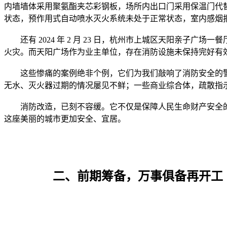
内墙墙体采用聚氨酯夹芯彩钢板，场所内出口门采用保温门代
	还有 2024 年 2 月 23 日，杭州市上城区天阳亲子广场一餐厅厨房油烟管道发生火灾。虽未造成人员伤亡，但厨房操作人员李某操作不慎引起油锅起火，火焰蹿入油烟道后引燃油污，酿成
	这些惨痛的案例绝非个例，它们为我们敲响了消防安全的警钟。在杭州，许多建筑由于建成年代较早，消防设施老化、损坏严重，消防通道被堵塞等问题普遍存在。老旧小区里，消防栓
	消防改造，已刻不容缓。它不仅是保障人民生命财产安全的关键举措，更是维护城市稳定发展的重要基石。只有通过及时、有效的消防改造，才能消除这些潜在的消防安全隐患，让杭州
		二、前期筹备，万事俱备再开工
