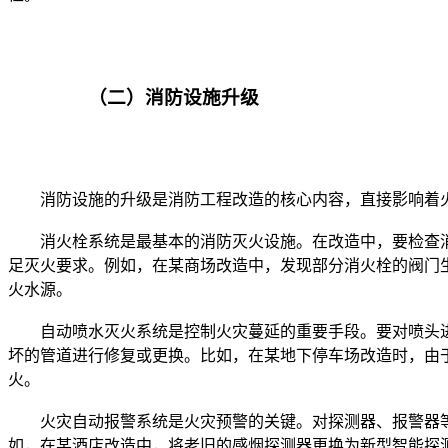
		（二）消防设施升级

	消火栓系统是最基本的消防灭火设施。在改造中，要检查消火栓的完好性，包括阀门是否能正常开启关闭，水枪、水带是否齐全且能正常使用。对老旧的消火栓进行更换，确保其压力满
足灭火要求。例如，在某商场改造中，发现部分消火栓的阀门
	自动喷水灭火系统是控制火灾蔓延的重要手段。要对喷头进行检查和更换，根据不同场所的火灾危险性选择合适类型和温度级别的喷头。同时，检查管道是否有堵塞、腐蚀等问题，对损
坏的管道进行修复或更换。比如，在某地下停车场改造时，由
	火灾自动报警系统是火灾预警的关键。对探测器、报警器等设备进行更新，提高其灵敏度和可靠性。确保报警系统能够准确及时地探测到火灾信号，并将报警信息传送到消防控制室。例