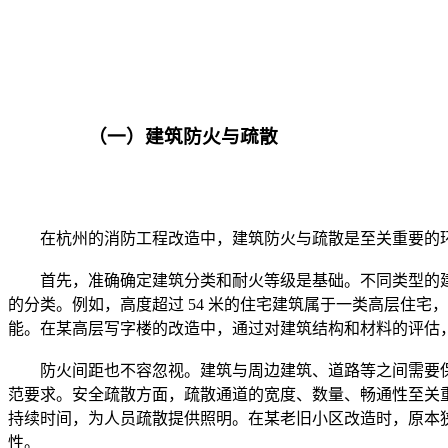
		（一）建筑防火与疏散

	首先，准确确定建筑分类和耐火等级是基础。不同类型的建筑，如住宅、商业建筑、公共建筑等，其消防要求各不相同。根据建筑高度、使用性质等因素，依据相关消防规范，确定建筑
的分类。例如，高度超过 54 米的住宅建筑属于一类高层住
	防火间距也不容忽视。建筑与周边建筑、道路等之间需要保持一定的安全距离，以防止火灾蔓延。消防车道是火灾发生时消防车通行的关键通道，必须保持畅通，宽度、坡度等要符合规
范要求。安全疏散方面，疏散通道的宽度、数量、畅通性至关
持续时间，为人员疏散提供照明。在某老旧小区改造时，原本