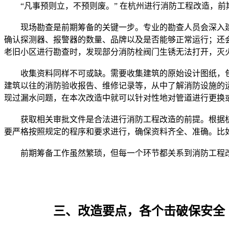
	现场勘查是前期筹备的关键一步。专业的勘查人员会深入建筑内部，对每一处角落进行细致的检查。他们会查看消防基础设施，如消防栓是否完好，水压是否正常；检查消防报警系统，
确认探测器、报警器的数量、品牌以及是否能够正常运行；还
	收集资料同样不可或缺。需要收集建筑的原始设计图纸，包括建筑平面图、消防系统图等，这些图纸能让我们了解建筑的原有结构和消防布局，为改造提供重要参考。同时，还要收集该
建筑以往的消防验收报告、维修记录等，从中了解消防设施的
	获取相关审批文件是合法进行消防工程改造的前提。根据杭州当地的消防法规和政策，向相关部门提交改造申请和设计方案，经过审核批准后，取得施工许可证等必要文件。这个过程需
		三、改造要点，各个击破保安全
