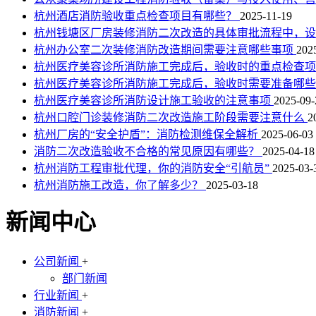
杭州酒店消防验收重点检查项目有哪些？
2025-11-19
杭州钱塘区厂房装修消防二次改造的具体审批流程中，
杭州办公室二次装修消防改造期间需要注意哪些事项
202
杭州医疗美容诊所消防施工完成后，验收时的重点检查
杭州医疗美容诊所消防施工完成后，验收时需要准备哪
杭州医疗美容诊所消防设计施工验收的注意事项
2025-09-
杭州口腔门诊装修消防二次改造施工阶段需要注意什么
2
杭州厂房的“安全护盾”：消防检测维保全解析
2025-06-03
消防二次改造验收不合格的常见原因有哪些？
2025-04-18
杭州消防工程审批代理，你的消防安全“引航员”
2025-03-
杭州消防施工改造，你了解多少？
2025-03-18
新闻中心
公司新闻
+
部门新闻
行业新闻
+
消防新闻
+