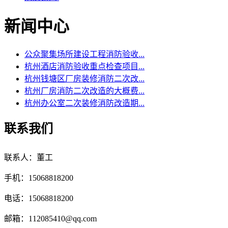
新闻中心
公众聚集场所建设工程消防验收...
杭州酒店消防验收重点检查项目...
杭州钱塘区厂房装修消防二次改...
杭州厂房消防二次改造的大概费...
杭州办公室二次装修消防改造期...
联系我们
联系人：董工
手机：15068818200
电话：15068818200
邮箱：112085410@qq.com