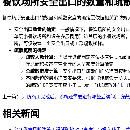
餐饮场所安全出口的数量和疏
餐饮场所安全出口的数量和疏散宽度的确定需依据相关消防规
安全出口数量的确定
：一般情况下，餐饮场所的安全出口不应
单层小餐饮场所和设在多层民用建筑首层的小餐饮场所，以及
所，可仅设置 1 个安全出口或 1 部疏散楼梯。
疏散宽度的确定
疏散人数计算
：当餐厅设置固定座位或有独立隔间的包
厅总面积按商店营业厅的人员密度计算确定。
总疏散宽度计算
：安全出口与疏散门的总净宽按照公式 
不同部位的最小净宽度要求
：根据《建筑设计防火规范
的疏散门净宽度不应小于 1.40m，首层疏散外门、疏
上一篇：
消防施工完成后，诊所还需要进行哪些后续的消防安
相关新闻
公众聚集场所建设工程消防验收（备案）与投入使用、