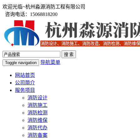
欢迎光临~杭州淼源消防工程有限公司
咨询电话：15068818200
导航菜单
Toggle navigation
网站首页
公司简介
服务项目
消防设计
消防施工
消防检测
消防维保
消防代办
消防备案