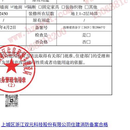
：
上城区浙江双元科技股份有限公司住建消防备案合格